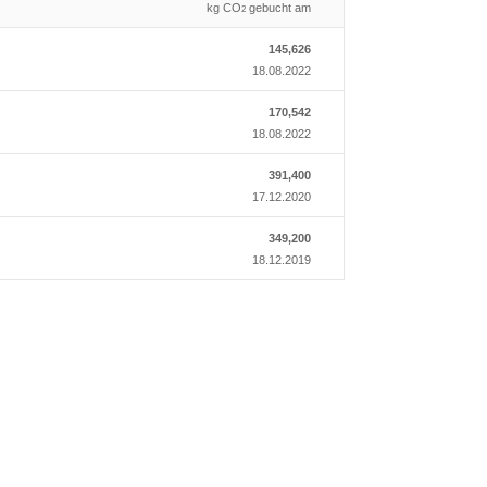
kg CO
gebucht am
2
145,626
18.08.2022
170,542
18.08.2022
391,400
17.12.2020
349,200
18.12.2019