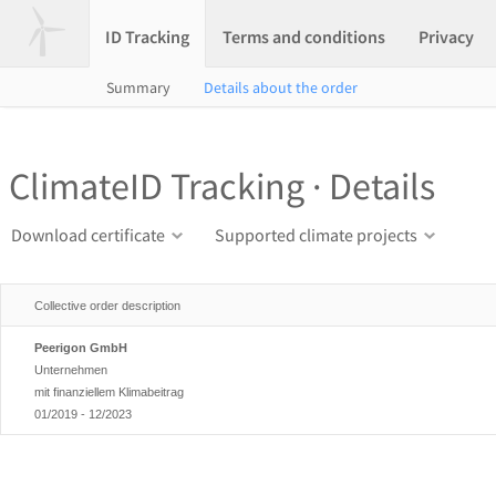
ID Tracking
Terms and conditions
Privacy
Summary
Details about the order
ClimateID Tracking · Details
Download certificate
Supported climate projects
Collective order description
Peerigon GmbH
Unternehmen
mit finanziellem Klimabeitrag
01/2019 - 12/2023