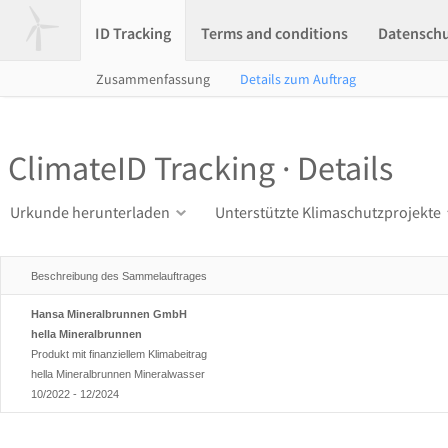
ID Tracking
Terms and conditions
Datensch
Zusammenfassung
Details zum Auftrag
ClimateID Tracking · Details
Urkunde herunterladen
Unterstützte Klimaschutzprojekte
Beschreibung des Sammelauftrages
Hansa Mineralbrunnen GmbH
hella Mineralbrunnen
Produkt mit finanziellem Klimabeitrag
hella Mineralbrunnen Mineralwasser
10/2022 - 12/2024