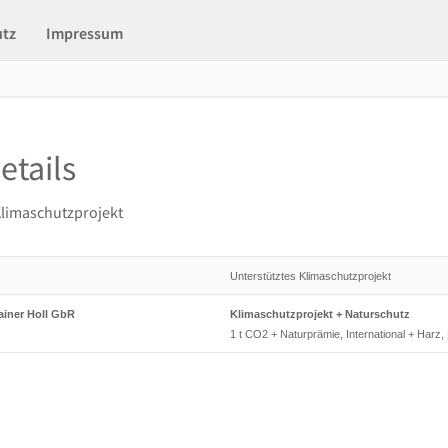
utz
Impressum
etails
Klimaschutzprojekt
Unterstütztes Klimaschutzprojekt
ainer Holl GbR
Klimaschutzprojekt + Naturschutz
1 t CO2 + Naturprämie, International + Harz