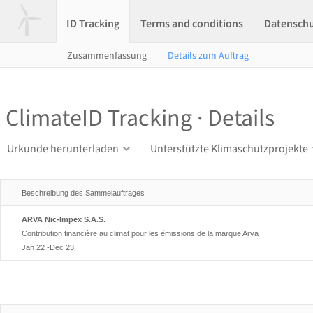
ID Tracking
Terms and conditions
Datensch
Zusammenfassung
Details zum Auftrag
ClimateID Tracking · Details
Urkunde herunterladen
Unterstützte Klimaschutzprojekte
Beschreibung des Sammelauftrages
ARVA Nic-Impex S.A.S.
Contribution financière au climat pour les émissions de la marque Arva
Jan 22 -Dec 23