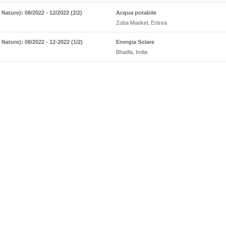
ature): 08/2022 - 12/2022 (2/2)
Acqua potabile
Zoba Maekel, Eritrea
ature): 08/2022 - 12-2022 (1/2)
Energia Solare
Bhadla, India