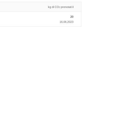
kg di CO
prenotati il
2
20
16.06.2023