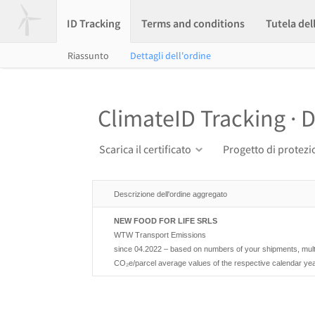
ID Tracking
Terms and conditions
Tutela del
Riassunto
Dettagli dell'ordine
ClimateID Tracking · D
Scarica il certificato
Progetto di protezi
Descrizione dell'ordine aggregato
NEW FOOD FOR LIFE SRLS
WTW Transport Emissions
since 04.2022 – based on numbers of your shipments, multip
CO₂e/parcel average values of the respective calendar year