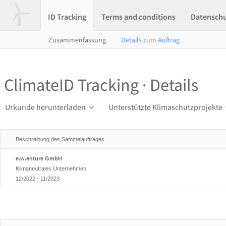
ID Tracking
Terms and conditions
Datensch
Zusammenfassung
Details zum Auftrag
ClimateID Tracking · Details
Urkunde herunterladen
Unterstützte Klimaschutzprojekte
Beschreibung des Sammelauftrages
e.w.enture GmbH
Klimaneutrales Unternehmen
12/2022 - 11/2023