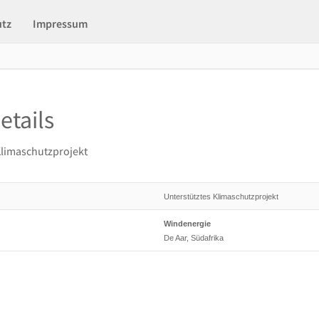
utz
Impressum
etails
Klimaschutzprojekt
Unterstütztes Klimaschutzprojekt
Windenergie
De Aar, Südafrika