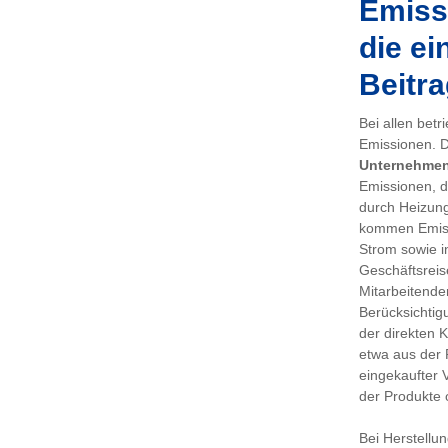
Emissi
die ei
Beitra
Bei allen bet
Emissionen. De
Unternehme
Emissionen, d
durch Heizung
kommen Emiss
Strom sowie i
Geschäftsreis
Mitarbeitenden
Berücksichtig
der direkten 
etwa aus der 
eingekaufter 
der Produkte 
Bei Herstellu