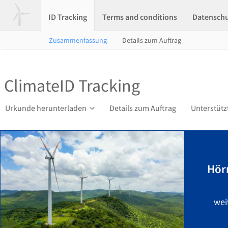
ID Tracking
Terms and conditions
Datensch
Zusammenfassung
Details zum Auftrag
ClimateID Tracking
Urkunde herunterladen
Details zum Auftrag
Unterstütz
Hör
wei