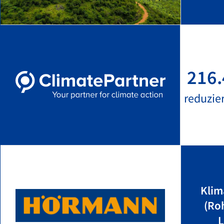
216.
reduzie
Klim
(Ro
L