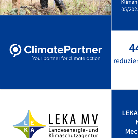
Kliman
05/202
4
reduzie
LEKA
Mec