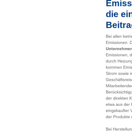
Emissi
die ei
Beitra
Bei allen bet
Emissionen. De
Unternehme
Emissionen, d
durch Heizung
kommen Emiss
Strom sowie i
Geschäftsreis
Mitarbeitenden
Berücksichtig
der direkten 
etwa aus der 
eingekaufter 
der Produkte 
Bei Herstellu