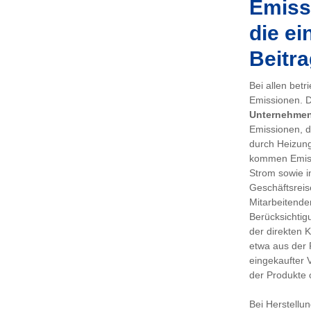
Emissi
die ei
Beitra
Bei allen bet
Emissionen. De
Unternehme
Emissionen, d
durch Heizung
kommen Emiss
Strom sowie i
Geschäftsreis
Mitarbeitenden
Berücksichtig
der direkten 
etwa aus der 
eingekaufter 
der Produkte 
Bei Herstellu