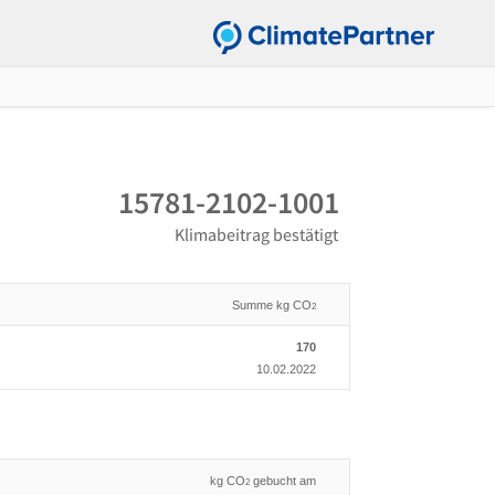
15781-2102-1001
Klimabeitrag bestätigt
Summe kg CO
2
170
10.02.2022
kg CO
gebucht am
2