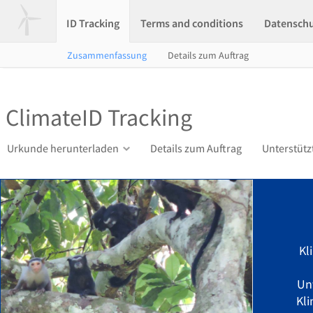
ID Tracking
Terms and conditions
Datensch
Zusammenfassung
Details zum Auftrag
ClimateID Tracking
Urkunde herunterladen
Details zum Auftrag
Unterstütz
Kl
Un
Kli