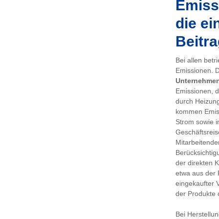
Emissi
die ei
Beitra
Bei allen bet
Emissionen. De
Unternehme
Emissionen, d
durch Heizung
kommen Emiss
Strom sowie i
Geschäftsreis
Mitarbeitenden
Berücksichtig
der direkten 
etwa aus der 
eingekaufter 
der Produkte 
Bei Herstellu